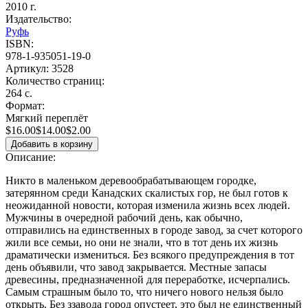
2010 г.
Издательство:
Руфь
ISBN:
978-1-935051-19-0
Артикул:
3528
Количество страниц:
264 с.
Формат:
Мягкий переплёт
$16.00
$14.00
$2.00
Описание:
Никто в маленьком деревообрабатывающем городке,
затерянном среди Канадских скалистых гор, не был готов к
неожиданной новости, которая изменила жизнь всех людей.
Мужчины в очередной рабочий день, как обычно,
отправились на единственных в городе завод, за счет которого
жили все семьи, но они не знали, что в тот день их жизнь
драматически измениться. Без всякого предупреждения в тот
день объявили, что завод закрывается. Местные запасы
древесины, предназначенной для переработке, исчерпались.
Самым страшным было то, что ничего нового нельзя было
открыть. Без ззавода город опустеет, это был не единственный