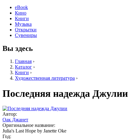
eBook
Кино
Книги
Музыка
Открытки
Сувениры
Вы здесь
Главная
›
Каталог
›
Книги
›
Художественная литература
›
Последняя надежда Джулии
Автор:
Оак Джанет
Оригинальное название:
Julia's Last Hope by Janette Oke
Год: