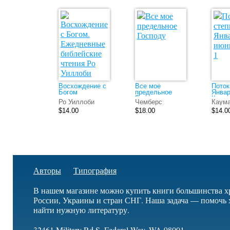
Восхождение с
Все мое
Поток
Богом
предельное
Январ
Господу
Книга
Ро Уиллоби
Чемберс
Каума
Освальд
$14.00
$18.00
$14.0
Авторы
Типография
В нашем магазине можно купить книги большинства х
России, Украины и стран СНГ. Наша задача — помочь 
найти нужную литературу.
32461 Military Rd S, Federal Way, WA 98001