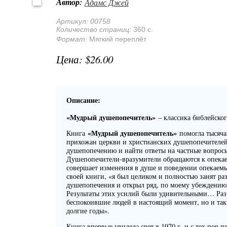
Автор:
Адамс Джей
Артикул:
00758
Количество страниц:
360 с.
Формат:
Мягкий переплёт
$26.00
Описание:
«Мудрый душепопечитель»
– классика библейско
«Мудрый душепопечитель»
Книга
помогла тысяча
прихожан церкви и христианских душепопечителей
душепопечению и найти ответы на частные вопрос
Душепопечители-вразумители обращаются к опекае
совершает изменения в душе и поведении опекаемы
своей книги, «я был целиком и полностью занят ра
душепопечения и открыл ряд, по моему убеждени
Результаты этих усилий были удивительными… Раз
беспокоившие людей в настоящий момент, но и так
долгие годы».
Книга впервые увидела свет в 1970 г. и с тех пор п