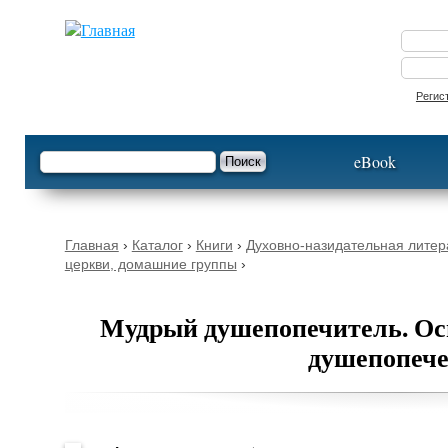
Опустить
Регис
Форма поиска
Поиск
eBook
Вы здесь
Главная
›
Каталог
›
Книги
›
Духовно-назидательная литер
церкви, домашние группы
›
Мудрый душепопечитель. О
душепопеч