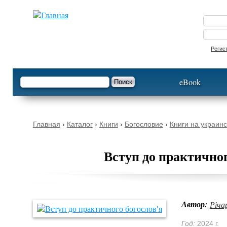
Опустить
Регис
Форма поиска
Поиск
eBook
Вы здесь
Главная
›
Каталог
›
Книги
›
Богословие
›
Книги на украин
Вступ до практичног
Автор:
Річа
Год:
2024 г.