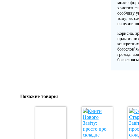
може сформ
християнськ
особливу у
тому, як са
на духовнос
Корисна, з
практичним
конкретних
богослов’я
громад, аби
богословсь
Похожие товары