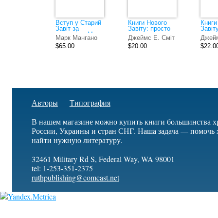
Вступ у Старий
Книги Нового
Книги
Завіт за
Завіту: просто
Завіт
редакцією Марка
про складне
про с
Марк Мангано
Джеймс Е. Сміт
Джейм
Мангано
$65.00
$20.00
$22.0
Авторы
Типография
В нашем магазине можно купить книги большинства х
России, Украины и стран СНГ. Наша задача — помочь 
найти нужную литературу.
32461 Military Rd S, Federal Way, WA 98001
tel: 1-253-351-2375
ruthpublishing@comcast.net