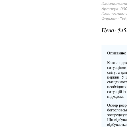
Издательст
Артикул:
00
Количество 
Формат:
Твё
$45
Описание
Кожна церк
ситуаціями
світу, а де
церкви. У 
священносл
необхідних
ситуацій і
підходом.
Осмер розр
богословсь
зосереджую
Що відбува
відбуваєть