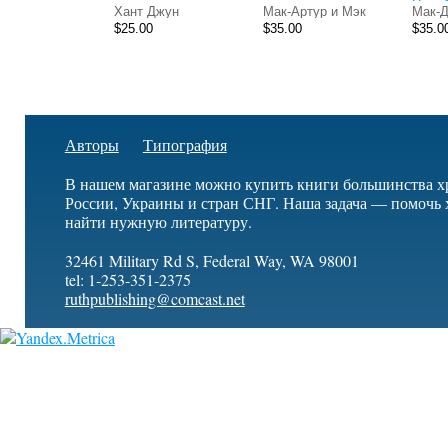
консультирование
Пособ
Хант Джун
Мак-Артур и Мэк
Мак-
моло
Уэйн
Джош
$25.00
$35.00
служ
$35.0
Авторы
Типография
В нашем магазине можно купить книги большинства х
России, Украины и стран СНГ. Наша задача — помочь 
найти нужную литературу.
32461 Military Rd S, Federal Way, WA 98001
tel: 1-253-351-2375
ruthpublishing@comcast.net