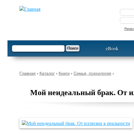
Опустить
Регис
Форма поиска
Поиск
eBook
Вы здесь
Главная
›
Каталог
›
Книги
›
Семья, психология
›
Мой неидеальный брак. От и