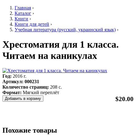
Главная
›
Каталог
›
Вы здесь
Книги
›
Книги для детей
›
Учебная литература (русский, украинский язык)
›
Хрестоматия для 1 класса.
Читаем на каникулах
Год:
2016 г.
Артикул:
000231
Количество страниц:
208 с.
Формат:
Мягкий переплёт
$20.00
Похожие товары