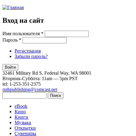
Опустить
Вход на сайт
Имя пользователя
*
Пароль
*
Регистрация
Забыли пароль?
32461 Military Rd S, Federal Way, WA 98001
Вторник-Суббота: 11am — 5pm PST
tel: 1-253-351-2375
ruthpublishing@comcast.net
Поиск
Форма поиска
eBook
Кино
Книги
Музыка
Открытки
Сувениры