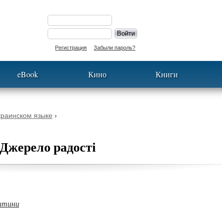
Регистрация
Забыли пароль?
eBook
Кино
Книги
краинском языке
›
Джерело радості
итини