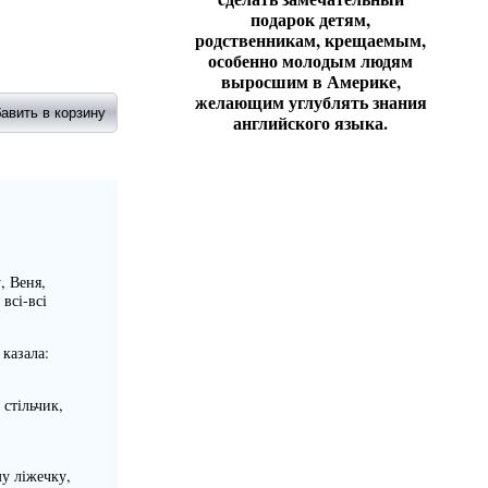
подарок детям,
родственникам, крещаемым,
особенно молодым людям
выросшим в Америке,
желающим углублять знания
английского языка.
, Веня,
всі-всі
 казала:
 стільчик,
му ліжечку,