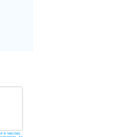
ія в числах.
Бог створив
завзятих, та
хлопчиків і