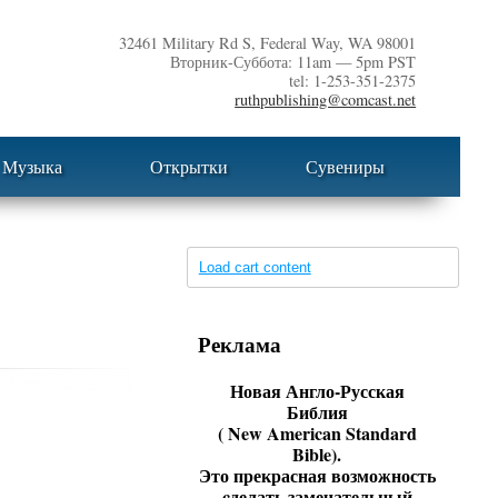
32461 Military Rd S, Federal Way, WA 98001
Вторник-Суббота: 11am — 5pm PST
tel: 1-253-351-2375
ruthpublishing@comcast.net
Музыка
Открытки
Сувениры
Load cart content
Реклама
Новая Англо-Русская
Библия
( New American Standard
Bible).
Это прекрасная возможность
cделать замечательный