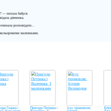
? — питала бабуся.
відала дівчинка.
починала розповідати...
 кольоровими малюнками.
оди Гоцика і
Пригоди Петрика і
Ісус промовляє.
Бібл
ка. Кольорові
Валерика. З
Історія
Для 