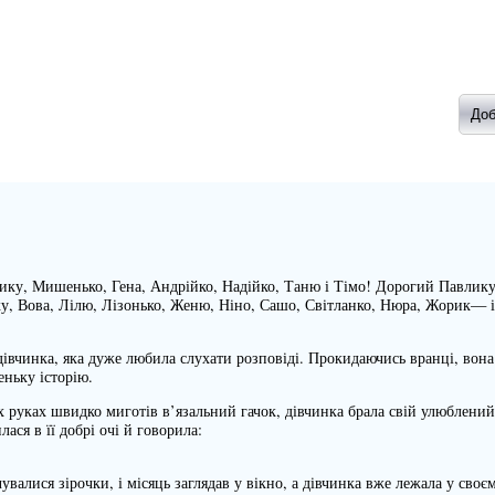
чику, Мишенько, Гена, Андрійко, Надійко, Таню і Тімо! Дорогий Павлику
ку, Вова, Лілю, Лізонько, Женю, Ніно, Сашо, Світланко, Нюра, Жорик— і 
дівчинка, яка дуже любила слухати розповіді. Прокидаючись вранці, вона
ньку історію.
х руках швидко миготів в’язальний гачок, дівчинка брала свій улюблений
лася в її добрі очі й говорила:
чувалися зірочки, і місяць заглядав у вікно, а дівчинка вже лежала у своє