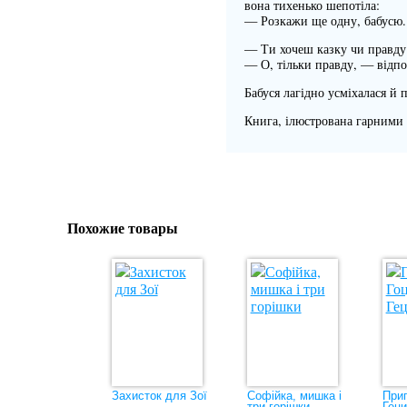
вона тихенько шепотіла:
— Розкажи ще одну, бабусю.
— Ти хочеш казку чи правду
— О, тільки правду, — відпо
Бабуся лагідно усміхалася й 
Книга, ілюстрована гарними
Похожие товары
Захисток для Зої
Софійка, мишка і
Приг
три горішки
Геци