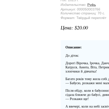
Год:
2025 г.
Издательство:
Руфь
Артикул:
000050003766
Количество страниц:
70 с.
Формат:
Твёрдый переплёт
$20.00
Описание:
До діток:
Дорогі Вірочка, Ірочка, Дан
Катруся, Анюта, Віта, Петри
хлопчики й дівчатка!
Багато років тому жила собі 
— Бабусю, розкажи мені мале
Після обіду, коли в бабусини
сідала ближче до бабусі, диви
— Розкажи ще!
А ввечері, коли на небі засві