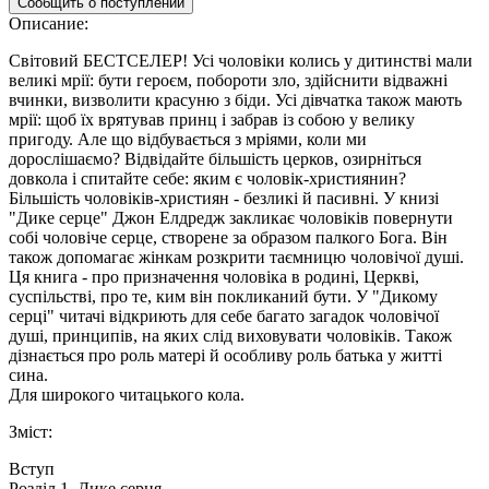
Описание:
Світовий БЕСТСЕЛЕР! Усі чоловіки колись у дитинстві мали
великі мрії: бути героєм, побороти зло, здійснити відважні
вчинки, визволити красуню з біди. Усі дівчатка також мають
мрії: щоб їх врятував принц і забрав із собою у велику
пригоду. Але що відбувається з мріями, коли ми
дорослішаємо? Відвідайте більшість церков, озирніться
довкола і спитайте себе: яким є чоловік-християнин?
Більшість чоловіків-християн - безликі й пасивні. У книзі
"Дике серце" Джон Елдредж закликає чоловіків повернути
собі чоловіче серце, створене за образом палкого Бога. Він
також допомагає жінкам розкрити таємницю чоловічої душі.
Ця книга - про призначення чоловіка в родині, Церкві,
суспільстві, про те, ким він покликаний бути. У "Дикому
серці" читачі відкриють для себе багато загадок чоловічої
душі, принципів, на яких слід виховувати чоловіків. Також
дізнається про роль матері й особливу роль батька у житті
сина.
Для широкого читацького кола.
Зміст:
Вступ
Розділ 1. Дике серця