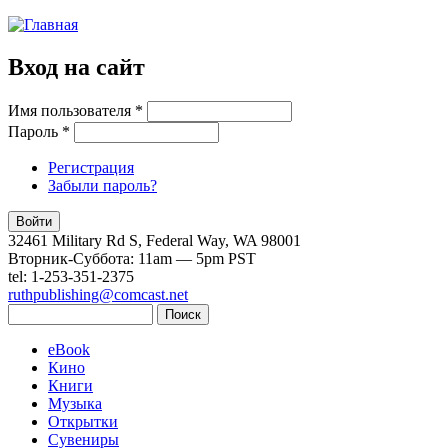
Опустить
Вход на сайт
Имя пользователя
*
Пароль
*
Регистрация
Забыли пароль?
32461 Military Rd S, Federal Way, WA 98001
Вторник-Суббота: 11am — 5pm PST
tel: 1-253-351-2375
ruthpublishing@comcast.net
Поиск
Форма поиска
eBook
Кино
Книги
Музыка
Открытки
Сувениры