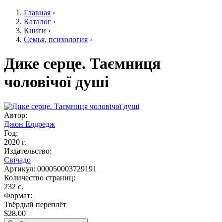
Главная
›
Каталог
›
Вы здесь
Книги
›
Семья, психология
›
Дике серце. Таємниця
чоловічої душі
Автор:
Джон Елдредж
Год:
2020 г.
Издательство:
Свічадо
Артикул:
000050003729191
Количество страниц:
232 с.
Формат:
Твёрдый переплёт
$28.00