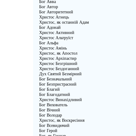
Бог Авва
Бог Автор
Бог Авторитетний
Христос Агнець
Христос, як останній Адам
Бог Адонай
Христос Активний
Христос Альтруїст
Бог Альфа
Христос Амінь
Христос, як Апостол
Христос Архіпастир
Христос Безгрішний
Христос Бездоганний
Дух Святий Безмірний
Бог Безначальний
Бог Безпристрасний
Бог Благий
Бог Благодатний
Христос Винахідливий
Бог Вихователь
Бог Вічний
Бог Володар
Христос, як Воскресіння
Бог Всевидючий
Бог Герой
Бог, як Гончар