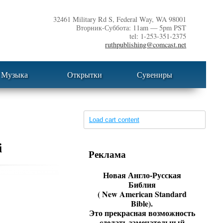
32461 Military Rd S, Federal Way, WA 98001
Вторник-Суббота: 11am — 5pm PST
tel: 1-253-351-2375
ruthpublishing@comcast.net
Музыка
Открытки
Сувениры
Load cart content
і
Реклама
Новая Англо-Русская
Библия
( New American Standard
Bible).
Это прекрасная возможность
cделать замечательный