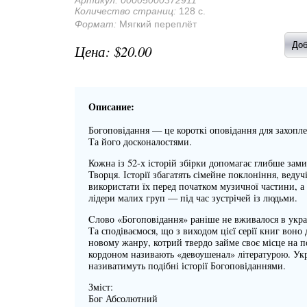
Артикул:
00005000372911
Количество страниц:
128 с.
Формат:
Мягкий переплёт
$20.00
Описание:
Богоповідання — це короткі оповідання для захопл
Та його досконалостями.
Кожна із 52-х історій збірки допомагає глибше зам
Творця. Історії збагатять сімейне поклоніння, ведуч
використати їх перед початком музичної частини, а
лідери малих груп — під час зустрічей із людьми.
Cлово «Богоповідання» раніше не вживалося в украї
Та сподіваємося, що з виходом цієї серії книг воно 
новому жанру, котрий твердо займе своє місце на по
кордоном називають «девоушенал» літературою. Ук
називатимуть подібні історії Богоповіданнями.
Зміст:
Бог Абсолютний