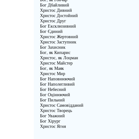
Бог Дбайливий
Христос Дивний
Христос Достойний
Христос Друг
Бог Ексклюзивний
Бог Єдиний
Христос Жертовний
Христос Заступник
Бог Захисник
Бог, як Кипарис
Христос, як Лоцман
Христос Майстер
Бог, як Маяк
Христос Мир
Бог Наповнюючий
Бог Наполегливий
Бог Небесний
Бог Оцінюючий
Бог Пильний
Христос Самовідданий
Христос Творець
Бог Уважний
Бог Хірург
Христос Ягня