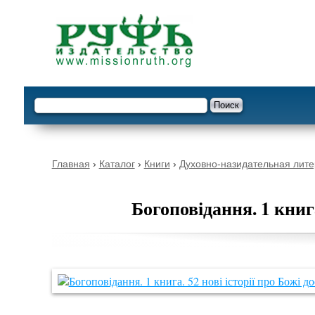
Опустить
Форма поиска
Поиск
Вы здесь
Главная
›
Каталог
›
Книги
›
Духовно-назидательная лите
Богоповідання. 1 книга