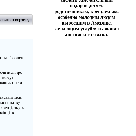
подарок детям,
родственникам, крещаемым,
особенно молодым людям
выросшим в Америке,
желающим углублять знания
английского языка.
ення Творцем
ислитися про
і можуть
 капелани та
нській мові.
дасть назву
личці, яку за
раїнці ж