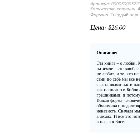
Артикул:
00005000372
Количество страниц:
4
Формат:
Твёрдый пере
$26.00
Описание:
Эта книга – о любви. 
на земле – это влюблен
не любит, и те, кто не
сами по себе мы все н
счастливыми нас и наш
как написано в Библи
грешниками, и потому 
Всякая форма человече
обманчива и недолговр
ненависть. Сначала мы
в людях. И все это по
в нас, а в Боге.