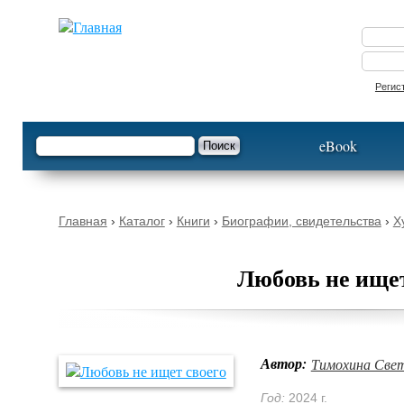
Опустить
Регис
Форма поиска
Поиск
eBook
Вы здесь
Главная
›
Каталог
›
Книги
›
Биографии, свидетельства
›
Х
Любовь не ищет
Автор:
Тимохина Све
Год:
2024 г.