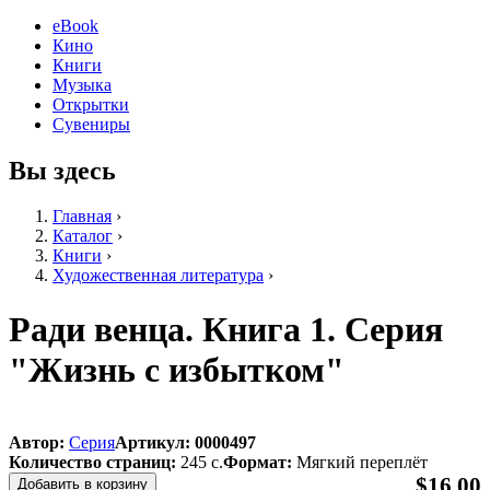
eBook
Кино
Книги
Музыка
Открытки
Сувениры
Вы здесь
Главная
›
Каталог
›
Книги
›
Художественная литература
›
Ради венца. Книга 1. Серия
"Жизнь с избытком"
Автор:
Серия
Артикул:
0000497
Количество страниц:
245 с.
Формат:
Мягкий переплёт
$16.00