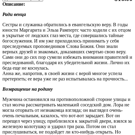
Описание:
Ради венца
Сестры и служанка обратились в евангельскую веру. В годы
юности Маргарита и Эльза Рампертс часто ходили с их отцом
в укрытые от людских глаз места, где совершались тайные
богослужения. И им уже приходилось принимать у себя
преследуемых проповедников Слова Божия. Они знали
верных друзей и знакомых, доказавших смертью свою веру.
Сами они до сих пор сумели избежать внимания правителей и
преследований, благодаря их убедительной жизни. Лично их
беда еще не коснулась.
Анна же, напротив, в своей жизни с верой многое успела
претерпеть; ее вера уже не раз испытывалась на прочность...
Возвращение на родину
Мужчина остановился на противоположной стороне улицы и
стал молча рассматривать маленький соседский дом. Лора не
могла оторвать от незнакомца взгляда; он выглядел очень-
очень печальным, казалось, что вот-вот зарыдает. Вот он
перещел через улицу, приблизился к закрытой двери, взялся за
железную колотушку и ударил три раза. Потом он стал
прислушиваться, не подойдет ли кто-нибудь открыть. Но