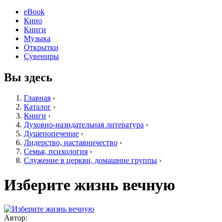
eBook
Кино
Книги
Музыка
Открытки
Сувениры
Вы здесь
Главная
›
Каталог
›
Книги
›
Духовно-назидательная литература
›
Душепопечение
›
Лидерство, наставничество
›
Семья, психология
›
Служение в церкви, домашние группы
›
Изберите жизнь вечную
Автор: