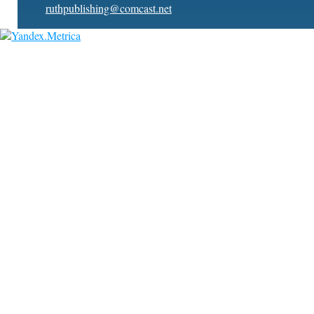
ruthpublishing@comcast.net