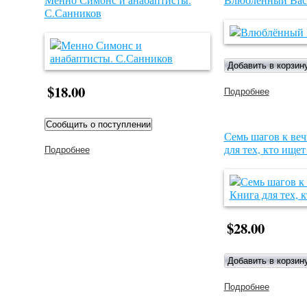
С.Санников
$18.00
Подробнее
о
Влюблён
Василёк
Семь шагов к ве
для тех, кто ищет
Подробнее
о Менно Симонс и анабаптисты. С.Санников
$28.00
Подробнее
о Семь
шагов к