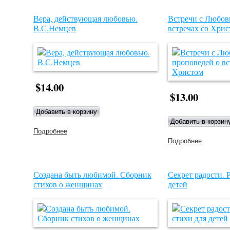
вечной
любви.
Книга
Вера, действующая любовью.
Встречи с Любов
для тех,
В.С.Немцев
встречах со Хрис
кто ищет
Бога
$14.00
$13.00
Подробнее
о Вера, действующая любовью. В.С.Немцев
Подробнее
о Встреч
с
Любовью
20
пропове
Создана быть любимой. Сборник
Секрет радости. 
о встреч
стихов о женщинах
детей
со Хрис