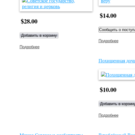
$14.00
$28.00
Подробнее
о
Воспоми
Подробнее
о Советское государство, религия и церковь
изгнанни
веру
Похищенная дочь
$10.00
Подробнее
о
Похищен
дочь.
Повесть
Менно Симонс и анабаптисты.
Влюблённый Вас