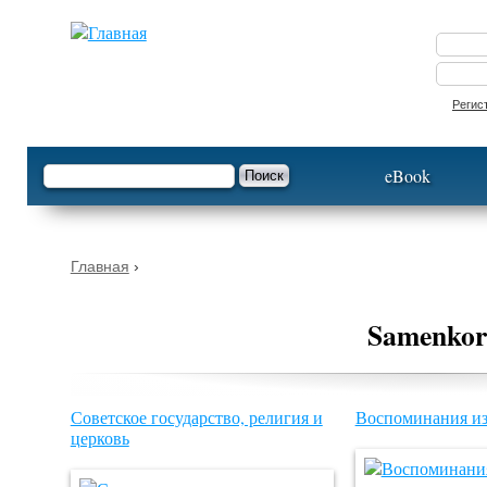
Опустить
Регис
Форма поиска
Поиск
eBook
Вы здесь
Главная
›
Samenko
Страницы
Советское государство, религия и
Воспоминания из
церковь