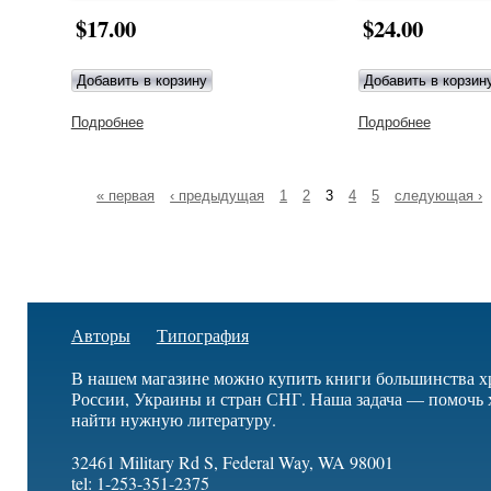
$17.00
$24.00
Подробнее
о Создана быть любимой. Сборник стихов о
Подробнее
о Секрет
женщинах
радости.
Рассказ
и стихи
для
« первая
‹ предыдущая
1
2
3
4
5
следующая ›
детей
Авторы
Типография
В нашем магазине можно купить книги большинства х
России, Украины и стран СНГ. Наша задача — помочь 
найти нужную литературу.
32461 Military Rd S, Federal Way, WA 98001
tel: 1-253-351-2375