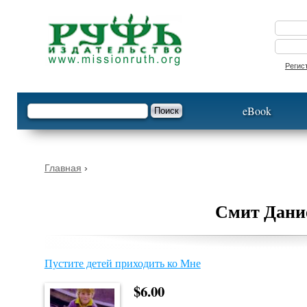
Опустить
Регис
Форма поиска
Поиск
eBook
Вы здесь
Главная
›
Смит Дани
Пустите детей приходить ко Мне
$6.00