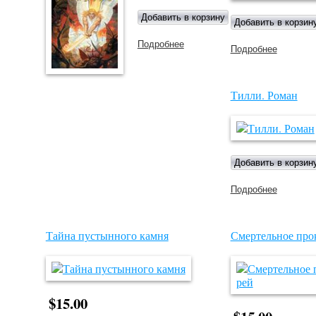
Подробнее
о Пронзая тьму
Подробнее
о Тьма
века
сего
Тилли. Роман
Подробнее
о Тилли.
Роман
Тайна пустынного камня
Смертельное прок
$15.00