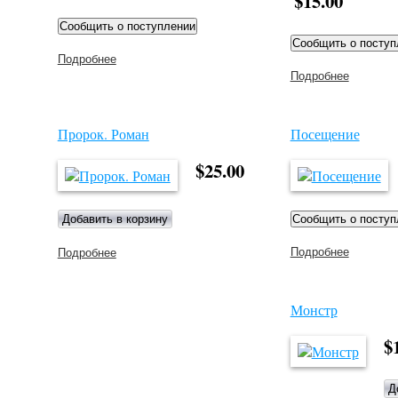
$15.00
Подробнее
о Тайна пустынного камня
Подробнее
о
Смертел
прокляти
токо-рей
Пророк. Роман
Посещение
$25.00
Подробнее
о
Подробнее
о Пророк. Роман
Посещен
Монстр
$