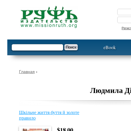
Опустить
Регис
Форма поиска
Поиск
eBook
Вы здесь
Главная
›
Людмила Д
Шкільне життя-буття й золоте
правило
$18.00