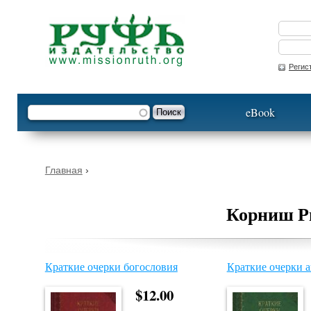
Опустить
Регис
Форма поиска
Поиск
eBook
Вы здесь
Главная
›
Корниш Р
Краткие очерки богословия
Краткие очерки 
$12.00